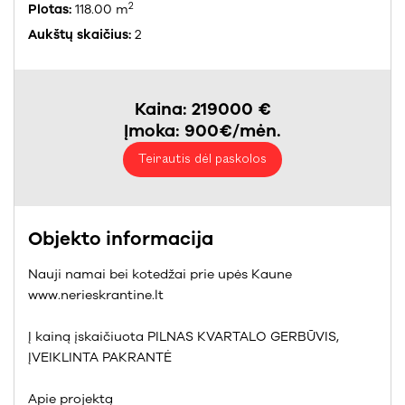
2
Plotas:
118.00 m
Aukštų skaičius:
2
Kaina: 219000 €
Įmoka: 900€/mėn.
Teirautis dėl paskolos
Objekto informacija
Nauji namai bei kotedžai prie upės Kaune
www.nerieskrantine.lt
Į kainą įskaičiuota PILNAS KVARTALO GERBŪVIS,
ĮVEIKLINTA PAKRANTĖ
Apie projektą