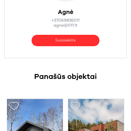
Agnė
+37069836011
agne@011.lt
Susisiekite
Panašūs objektai