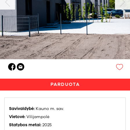
PARDUOTA
Savivaldybė:
Kauno m. sav.
Vietovė:
Vilijampolė
Statybos metai:
2025