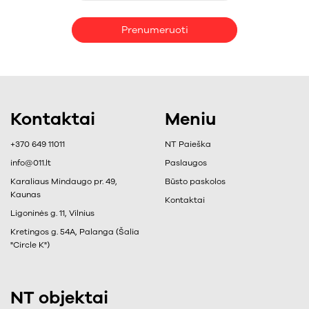
Prenumeruoti
Kontaktai
Meniu
+370 649 11011
NT Paieška
info@011.lt
Paslaugos
Karaliaus Mindaugo pr. 49,
Būsto paskolos
Kaunas
Kontaktai
Ligoninės g. 11, Vilnius
Kretingos g. 54A, Palanga (Šalia
"Circle K")
NT objektai