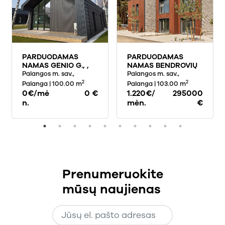
PARDUODAMAS
PARDUODAMAS
NAMAS GENIO G., ,
NAMAS BENDROVIŲ
PALANGOJE, 100
Palangos m. sav.,
G., , PALANGOJE, 103
Palangos m. sav.,
KV.M PLOTO, 1
KV.M PLOTO
2
2
Palanga
| 100.00 m
Palanga
| 103.00 m
AUKŠTAI
0€/mė
0 €
1.220€/
295000
n.
mėn.
€
Prenumeruokite
mūsų naujienas