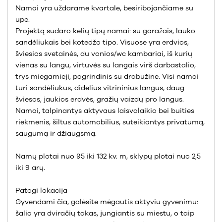
Namai yra uždarame kvartale, besiribojančiame su
upe.
Projektą sudaro kelių tipų namai: su garažais, lauko
sandėliukais bei kotedžo tipo. Visuose yra erdvios,
šviesios svetainės, du vonios/wc kambariai, iš kurių
vienas su langu, virtuvės su langais virš darbastalio,
trys miegamieji, pagrindinis su drabužine. Visi namai
turi sandėliukus, didelius vitrininius langus, daug
šviesos, jaukios erdvės, gražių vaizdų pro langus.
Namai, talpinantys aktyvaus laisvalaikio bei buities
riekmenis, šiltus automobilius, suteikiantys privatumą,
saugumą ir džiaugsmą.
Namų plotai nuo 95 iki 132 kv. m, sklypų plotai nuo 2,5
iki 9 arų.
Patogi lokacija
Gyvendami čia, galėsite mėgautis aktyviu gyvenimu:
šalia yra dviračių takas, jungiantis su miestu, o taip