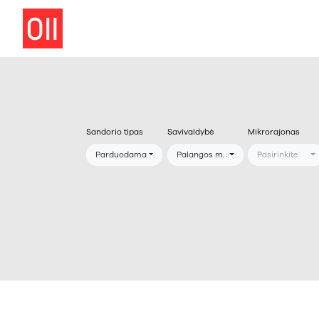
Sandorio tipas
Savivaldybė
Mikrorajonas
Parduodama
Palangos m. sav.
Pasirinkite