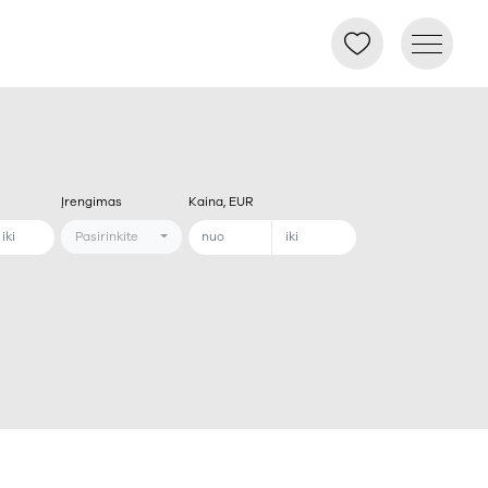
Įrengimas
Kaina, EUR
Pasirinkite