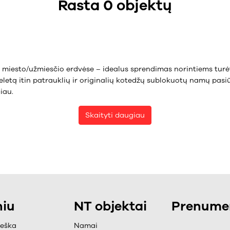
Rasta 0 objektų
miesto/užmiesčio erdvėse – idealus sprendimas norintiems turė
eletą itin patrauklių ir originalių kotedžų
sublokuotų namų
pasi
iau.
Skaityti daugiau
iu
NT objektai
Prenumer
ieška
Namai