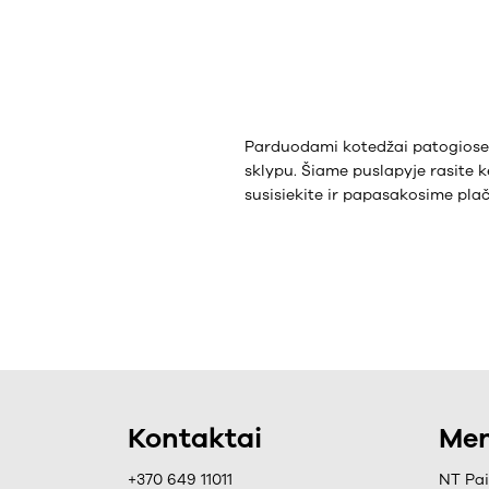
Parduodami kotedžai patogiose 
sklypu. Šiame puslapyje rasite k
susisiekite ir papasakosime plač
Kontaktai
Men
+370 649 11011
NT Pa