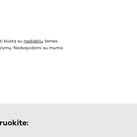
ti būstą su
nedideliu
žemės
ūlymų. Nedvejodami su mumis
uokite: