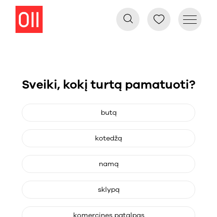
Sveiki, kokį turtą pamatuoti?
butą
kotedžą
namą
sklypą
komercines patalpas