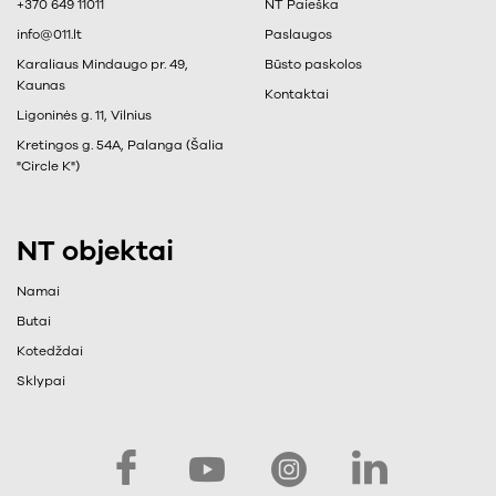
+370 649 11011
NT Paieška
info@011.lt
Paslaugos
Karaliaus Mindaugo pr. 49,
Būsto paskolos
Kaunas
Kontaktai
Ligoninės g. 11, Vilnius
Kretingos g. 54A, Palanga (Šalia
"Circle K")
NT objektai
Namai
Butai
Kotedždai
Sklypai