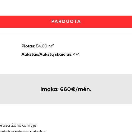
PARDUOTA
2
Plotas:
54.00 m
Aukštas/Aukštų skaičius:
4/4
Įmoka: 660€/mėn.
rasa Žaliakalnyje
raminius miesto vaizdus