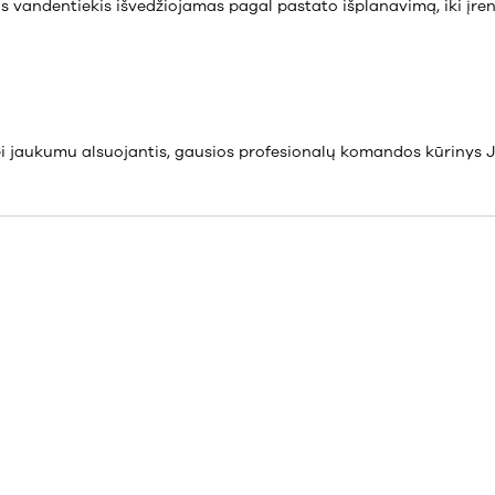
s vandentiekis išvedžiojamas pagal pastato išplanavimą, iki įre
ei jaukumu alsuojantis, gausios profesionalų komandos kūrinys Jū