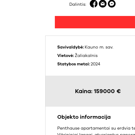
Dalintis:
Savivaldybė:
Kauno m. sav.
Vietovė:
Žaliakalnis
Statybos metai:
2024
Kaina: 159000 €
Objekto informacija
Penthause apartamentai su erdvia te
Vitrininiai langai, atveriantys pano