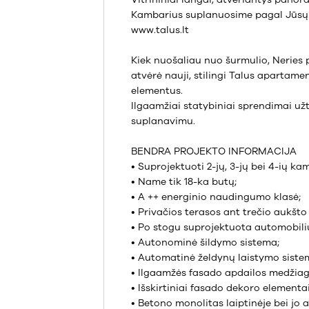
Kambarius suplanuosime pagal Jūsų
www.talus.lt
Kiek nuošaliau nuo šurmulio, Neries p
atvėrė nauji, stilingi Talus apartamen
elementus.
Ilgaamžiai statybiniai sprendimai u
suplanavimu.
BENDRA PROJEKTO INFORMACIJA
• Suprojektuoti 2-jų, 3-jų bei 4-ių ka
• Name tik 18-ka butų;
• A ++ energinio naudingumo klasė;
• Privačios terasos ant trečio aukšto
• Po stogu suprojektuota automobilių 
• Autonominė šildymo sistema;
• Automatinė želdynų laistymo siste
• Ilgaamžės fasado apdailos medžiag
• Išskirtiniai fasado dekoro elementai
• Betono monolitas laiptinėje bei jo 