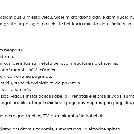
eidžiamiausių miesto vietų. Šioje mikrorajono dalyje dominuoja 
a greitai ir patogiai pasieksite bet kurią miesto vietą, šalia visa 
cm neoporu.
stirolu.
tinkas, derintas su metalu bei pvc rifliuotomis plokštėmis.
tono/ monolitinės/ mūrinės.
6 cm cementiniu pagrindu.
stiklų, su selektyviniais stiklo paketais.
rys - aliuminės.
edžioti vidaus instaliacijos kabeliai, įrengtas elektros skydas, s
is pagal projektą. Pagal užsakovo pageidavimą daugiau jungiklių, 
uginės signalizacijos, TV, durų skambučio kabeliai.
uojama atskiromis zonomis, sumontuota kolektorinė spinta.