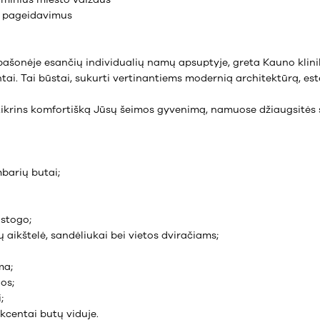
 pageidavimus
ašonėje esančių individualių namų apsuptyje, greta Kauno klinikų
tai. Tai būstai, sukurti vertinantiems modernią architektūrą, este
žtikrins komfortišką Jūsų šeimos gyvenimą, namuose džiaugsitės
mbarių butai;
 stogo;
aikštelė, sandėliukai bei vietos dviračiams;
ma;
os;
;
akcentai butų viduje.