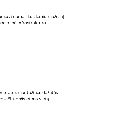
nuosavi namai, kas lemia mažesnį
socialinė infrastruktūra.
umontuotos montažinės dėžutės.
rozečių, apšvietimo vietų