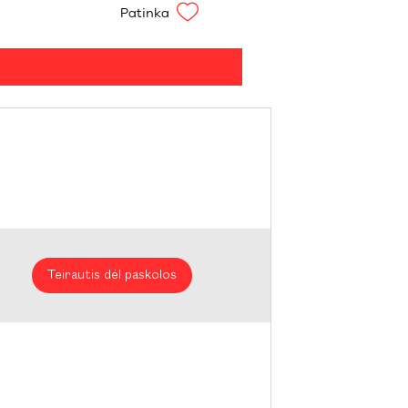
Patinka
Teirautis dėl paskolos