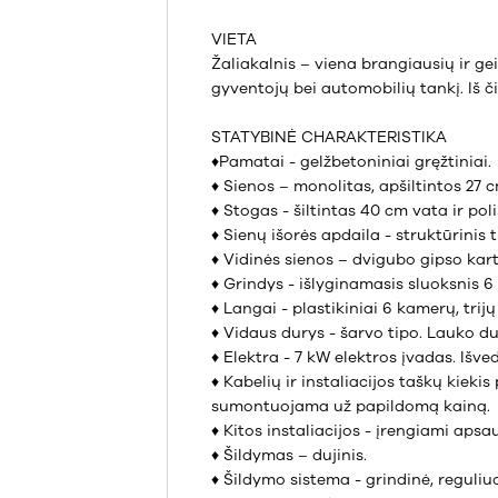
VIETA
Žaliakalnis – viena brangiausių ir g
gyventojų bei automobilių tankį. Iš či
STATYBINĖ CHARAKTERISTIKA
♦Pamatai - gelžbetoniniai gręžtiniai.
♦ Sienos – monolitas, apšiltintos 27 
♦ Stogas - šiltintas 40 cm vata ir poli
♦ Sienų išorės apdaila - struktūrinis 
♦ Vidinės sienos – dvigubo gipso kar
♦ Grindys - išlyginamasis sluoksnis 
♦ Langai - plastikiniai 6 kamerų, trijų 
♦ Vidaus durys - šarvo tipo. Lauko du
♦ Elektra - 7 kW elektros įvadas. Išv
♦ Kabelių ir instaliacijos taškų kiek
sumontuojama už papildomą kainą.
♦ Kitos instaliacijos - įrengiami apsa
♦ Šildymas – dujinis.
♦ Šildymo sistema - grindinė, reguli