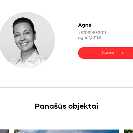
Agnė
+37069836011
agne@011.lt
Susisiekite
Panašūs objektai