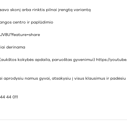
 savo skonį arba rinktis pilnai įrengtą variantą
alangos centro ir paplūdimio
kJV8U?feature=share
liai derinama
 (aukštos kokybės apdaila, paruoštas gyvenimui) https://youtu
ai aprodysiu namus gyvai, atsakysiu į visus klausimus ir padėsiu 
44 44 011