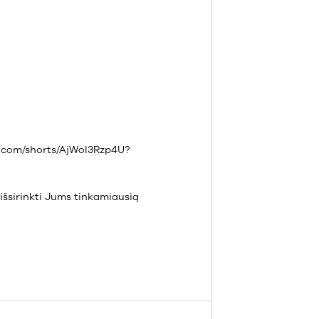
be.com/shorts/AjWoI3Rzp4U?
išsirinkti Jums tinkamiausią