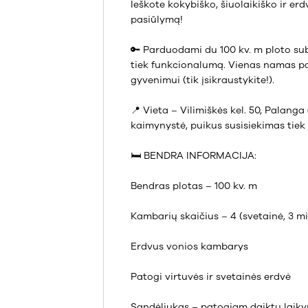
Ieškote kokybiško, šiuolaikiško ir er
pasiūlymą!
🔑 Parduodami du 100 kv. m ploto sub
tiek funkcionalumą. Vienas namas par
gyvenimui (tik įsikraustykite!).
📍 Vieta – Vilimiškės kel. 50, Palang
kaimynystė, puikus susisiekimas tiek 
🛏️ BENDRA INFORMACIJA:
Bendras plotas – 100 kv. m
Kambarių skaičius – 4 (svetainė, 3 m
Erdvus vonios kambarys
Patogi virtuvės ir svetainės erdvė
Sandėliukas – patogiam daiktų laik