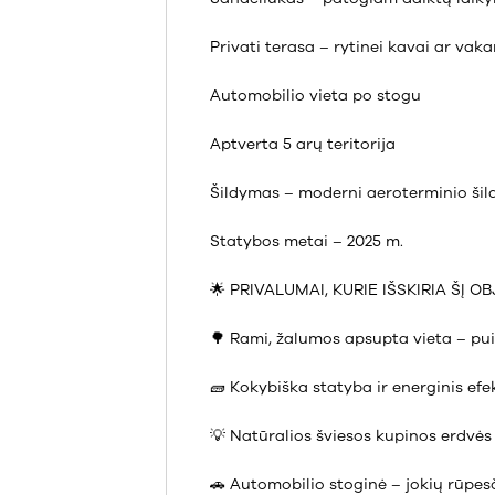
Privati terasa – rytinei kavai ar va
Automobilio vieta po stogu
Aptverta 5 arų teritorija
Šildymas – moderni aeroterminio ši
Statybos metai – 2025 m.
🌟 PRIVALUMAI, KURIE IŠSKIRIA ŠĮ OB
🌳 Rami, žalumos apsupta vieta – puik
🧱 Kokybiška statyba ir energinis ef
💡 Natūralios šviesos kupinos erdvės 
🚗 Automobilio stoginė – jokių rūpes