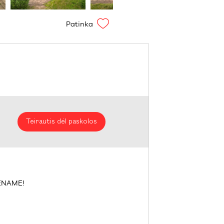
Patinka
Teirautis dėl paskolos
ENAME!