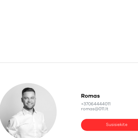
Romas
+37064444011
romas@011.lt
Susisiekite