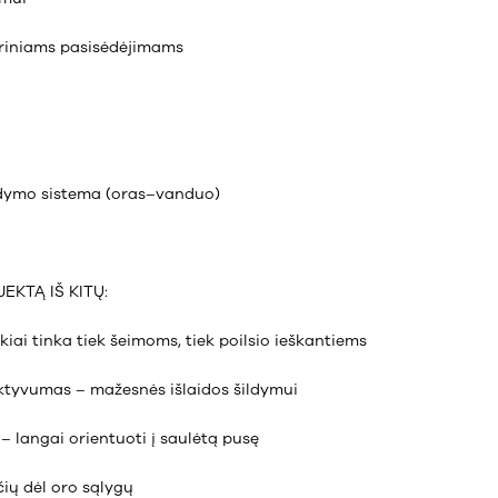
kariniams pasisėdėjimams
ldymo sistema (oras–vanduo)
JEKTĄ IŠ KITŲ:
iai tinka tiek šeimoms, tiek poilsio ieškantiems
ektyvumas – mažesnės išlaidos šildymui
– langai orientuoti į saulėtą pusę
čių dėl oro sąlygų