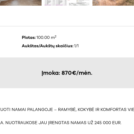
2
Plotas:
100.00 m
Aukštas/Aukštų skaičius:
1/1
Įmoka: 870€/mėn.
OTI NAMAI PALANGOJE – RAMYBĖ, KOKYBĖ IR KOMFORTAS VI
A. NUOTRAUKOSE JAU ĮRENGTAS NAMAS UŽ 245 000 EUR.