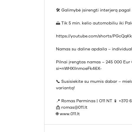
🛠️ Galimybė įsirengti interjerą pagal
🌅 Tik 5 min. kelio automobiliu iki P
https://youtube.com/shorts/PGcQqK
Namas su daline apdaila – individua
Pilnai įrengtas namas – 245 000 Eur
si=nWHXllnmoeFk46X-
📞 Susisiekite su mumis dabar – miel
variantą!
📍 Romas Perminas | O11 NT 📱 +370 6
📩 romas@011.lt
🌐 www.011.lt