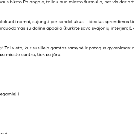
dvaus būsto Palangoje, toliau nuo miesto šurmulio, bet vis dar a
lokuoti namai, sujungti per sandėliukus – idealus sprendimas tie
duodamas su daline apdaila (kurkite savo svajonių interjerą!), o 
a ✅ Tai vieta, kur susilieja gamtos ramybė ir patogus gyvenimas: 
su miesto centru, tiek su jūra.
iegamieji)
ymui