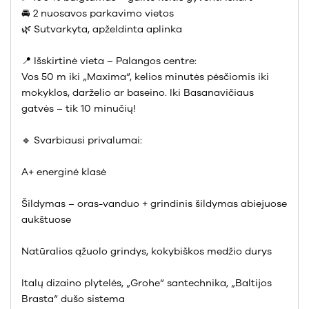
🚘 2 nuosavos parkavimo vietos
🌿 Sutvarkyta, apželdinta aplinka
📍 Išskirtinė vieta – Palangos centre:
Vos 50 m iki „Maxima“, kelios minutės pėsčiomis iki
mokyklos, darželio ar baseino. Iki Basanavičiaus
gatvės – tik 10 minučių!
🔹 Svarbiausi privalumai:
A+ energinė klasė
Šildymas – oras-vanduo + grindinis šildymas abiejuose
aukštuose
Natūralios ąžuolo grindys, kokybiškos medžio durys
Italų dizaino plytelės, „Grohe“ santechnika, „Baltijos
Brasta“ dušo sistema