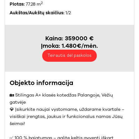
2
Plotas:
77.28 m
Aukštas/Aukštų skaičius:
1/2
Kaina: 359000 €
Įmoka: 1.480€/mėn.
Teirautis dėl paskolos
Objekto informacija
🏡 Stilingas A+ klasės kotedžas Palangoje, Vėžių
gatvėje
💎 Įsikurkite naujai vystomame, uždarame kvartale –
visiškai įrengtas, jaukus ir funkcionalus namas Jūsų
šeimai!
✅ 100 % baigtumas – galite keltis gyventi iškart