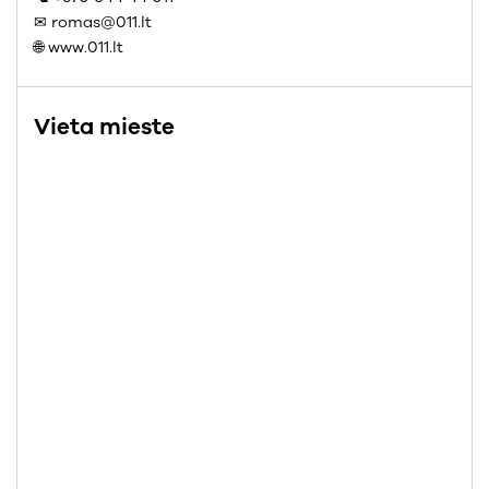
✉ romas@011.lt
🌐 www.011.lt
Vieta mieste