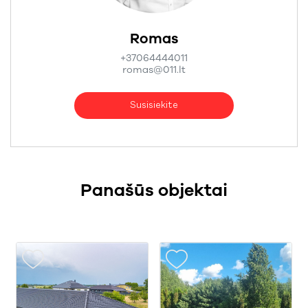
Romas
+37064444011
romas@011.lt
Susisiekite
Panašūs objektai