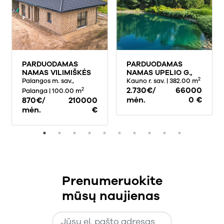
PARDUODAMAS
PARDUODAMAS
NAMAS VILIMIŠKĖS
NAMAS UPELIO G.,
2
KEL., , PALANGOJE,
Palangos m. sav.,
LAPIŲ MSTL., 382
Kauno r. sav.
| 382.00 m
100 KV.M PLOTO, 1
KV.M PLOTO
2.730€/
66000
2
Palanga
| 100.00 m
AUKŠTAI
mėn.
0 €
870€/
210000
mėn.
€
Prenumeruokite
mūsų naujienas