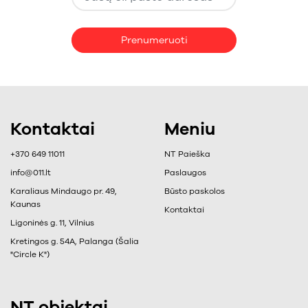
Prenumeruoti
Kontaktai
Meniu
+370 649 11011
NT Paieška
info@011.lt
Paslaugos
Karaliaus Mindaugo pr. 49,
Būsto paskolos
Kaunas
Kontaktai
Ligoninės g. 11, Vilnius
Kretingos g. 54A, Palanga (Šalia
"Circle K")
NT objektai