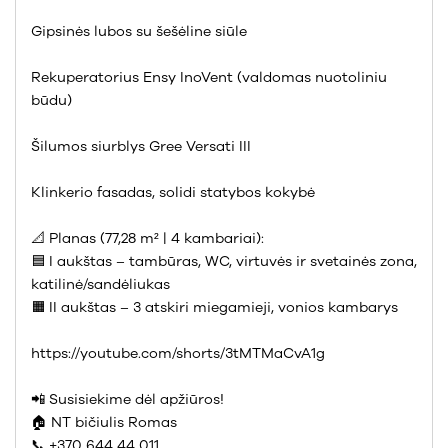
Gipsinės lubos su šešėline siūle
Rekuperatorius Ensy InoVent (valdomas nuotoliniu
būdu)
Šilumos siurblys Gree Versati III
Klinkerio fasadas, solidi statybos kokybė
📐 Planas (77,28 m² | 4 kambariai):
🟦 I aukštas – tambūras, WC, virtuvės ir svetainės zona,
katilinė/sandėliukas
🟧 II aukštas – 3 atskiri miegamieji, vonios kambarys
https://youtube.com/shorts/3tMTMaCvA1g
📲 Susisiekime dėl apžiūros!
🏠 NT bičiulis Romas
📞 +370 644 44 011