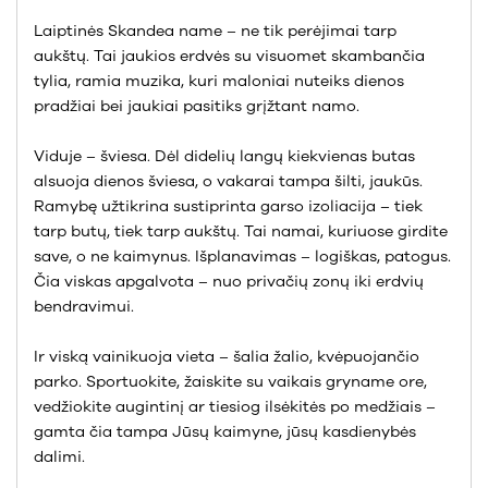
Laiptinės Skandea name – ne tik perėjimai tarp
aukštų. Tai jaukios erdvės su visuomet skambančia
tylia, ramia muzika, kuri maloniai nuteiks dienos
pradžiai bei jaukiai pasitiks grįžtant namo.
Viduje – šviesa. Dėl didelių langų kiekvienas butas
alsuoja dienos šviesa, o vakarai tampa šilti, jaukūs.
Ramybę užtikrina sustiprinta garso izoliacija – tiek
tarp butų, tiek tarp aukštų. Tai namai, kuriuose girdite
save, o ne kaimynus. Išplanavimas – logiškas, patogus.
Čia viskas apgalvota – nuo privačių zonų iki erdvių
bendravimui.
Ir viską vainikuoja vieta – šalia žalio, kvėpuojančio
parko. Sportuokite, žaiskite su vaikais gryname ore,
vedžiokite augintinį ar tiesiog ilsėkitės po medžiais –
gamta čia tampa Jūsų kaimyne, jūsų kasdienybės
dalimi.