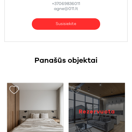
+37069836011
agne@011.lt
Susisiekite
Panašūs objektai
Rezervuota