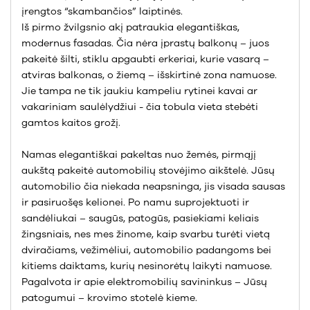
įrengtos “skambančios” laiptinės.
Iš pirmo žvilgsnio akį patraukia elegantiškas,
modernus fasadas. Čia nėra įprastų balkonų – juos
pakeitė šilti, stiklu apgaubti erkeriai, kurie vasarą –
atviras balkonas, o žiemą – išskirtinė zona namuose.
Jie tampa ne tik jaukiu kampeliu rytinei kavai ar
vakariniam saulėlydžiui - čia tobula vieta stebėti
gamtos kaitos grožį.
Namas elegantiškai pakeltas nuo žemės, pirmąjį
aukštą pakeitė automobilių stovėjimo aikštelė. Jūsų
automobilio čia niekada neapsninga, jis visada sausas
ir pasiruošęs kelionei. Po namu suprojektuoti ir
sandėliukai – saugūs, patogūs, pasiekiami keliais
žingsniais, nes mes žinome, kaip svarbu turėti vietą
dviračiams, vežimėliui, automobilio padangoms bei
kitiems daiktams, kurių nesinorėtų laikyti namuose.
Pagalvota ir apie elektromobilių savininkus – Jūsų
patogumui – krovimo stotelė kieme.