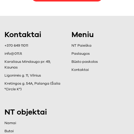
Kontaktai
Meniu
+370 649 11011
NT Paieška
info@011.lt
Paslaugos
Karaliaus Mindaugo pr. 49,
Būsto paskolos
Kaunas
Kontaktai
Ligoninės g. 11, Vilnius
Kretingos g. 54A, Palanga (Šalia
"Circle K")
NT objektai
Namai
Butai