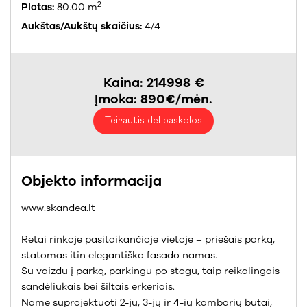
2
Plotas:
80.00 m
Aukštas/Aukštų skaičius:
4/4
Kaina: 214998 €
Įmoka: 890€/mėn.
Teirautis dėl paskolos
Objekto informacija
www.skandea.lt
Retai rinkoje pasitaikančioje vietoje – priešais parką,
statomas itin elegantiško fasado namas.
Su vaizdu į parką, parkingu po stogu, taip reikalingais
sandėliukais bei šiltais erkeriais.
Name suprojektuoti 2-jų, 3-jų ir 4-ių kambarių butai,