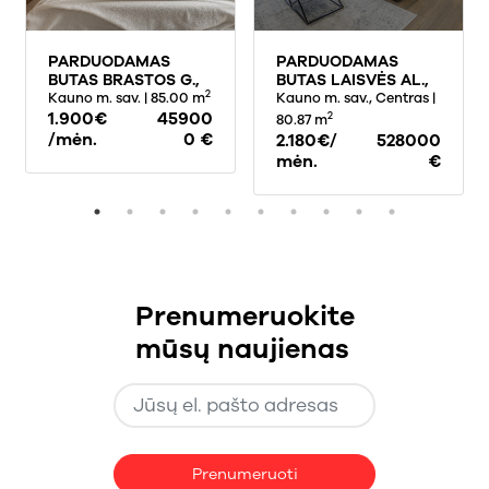
PARDUODAMAS
PARDUODAMAS
BUTAS BRASTOS G.,
BUTAS LAISVĖS AL.,
2
KAUNE, 85 KV.M
Kauno m. sav.
| 85.00 m
CENTRE, KAUNE,
Kauno m. sav., Centras
|
PLOTO
1.900€
45900
80.87 KV.M PLOTO
2
80.87 m
/mėn.
0 €
2.180€/
528000
mėn.
€
Prenumeruokite
mūsų naujienas
Prenumeruoti