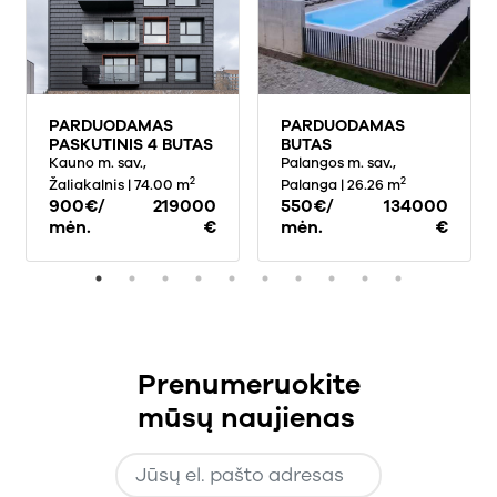
PARDUODAMAS
PARDUODAMAS
PASKUTINIS 4 BUTAS
BUTAS
ŽEIMENOS G.,
Kauno m. sav.,
VAIVORYKŠTĖS G., ,
Palangos m. sav.,
ŽALIAKALNYJE,
PALANGA, 26.26
2
2
Žaliakalnis
| 74.00 m
Palanga
| 26.26 m
KAUNE, 74.59 KV.M
KV.M PLOTO
900€/
219000
550€/
134000
PLOTO. ANTRAME
mėn.
€
mėn.
€
NAME.
Prenumeruokite
mūsų naujienas