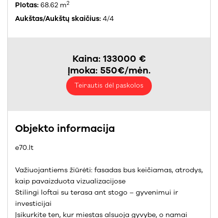
2
Plotas:
68.62 m
Aukštas/Aukštų skaičius:
4/4
Kaina: 133000 €
Įmoka: 550€/mėn.
Teirautis dėl paskolos
Objekto informacija
e70.lt
Važiuojantiems žiūrėti: fasadas bus keičiamas, atrodys,
kaip pavaizduota vizualizacijose
Stilingi loftai su terasa ant stogo – gyvenimui ir
investicijai
Įsikurkite ten, kur miestas alsuoja gyvybe, o namai