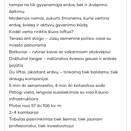
tampa ne tik gyvenamąja erdve, bet ir įkvėpimo
šaltiniu.
Modernūs namai, sukurti žmonėms, kurie vertina
erdvę, šviesą ir aktyvų gyvenimo būdą.
Kodėl verta rinktis šiuos loftus?
Terasa ant stogo – Jūsų asmeninė poilsio oazė su
miesto panorama
Balkonai – rytinei kavai ar vakariniam atokvėpiui
Didžiuliai langai – natūralios šviesos gausa ir erdvės
pojūtis
Du liftai, įskaitant erdvų – tinkamą tiek baldams, tiek
draugų kompanijai
5 min iki senamiesčio, 4 min iki botanikos sodo
Patogi vieta, lengvas susisiekimas su visa Kauno
infrastruktūra
Plotai nuo 57 iki 106 kv. m
2–4 kambariai
Tobulas pasirinkimas tiek šeimai, tiek jaunam
profesionalui, tiek investuotojui.