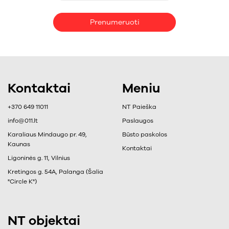
Prenumeruoti
Kontaktai
Meniu
+370 649 11011
NT Paieška
info@011.lt
Paslaugos
Karaliaus Mindaugo pr. 49,
Būsto paskolos
Kaunas
Kontaktai
Ligoninės g. 11, Vilnius
Kretingos g. 54A, Palanga (Šalia
"Circle K")
NT objektai