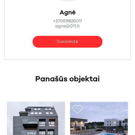
Agnė
+37069836011
agne@011.lt
Susisiekite
Panašūs objektai