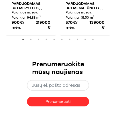
PARDUODAMAS
PARDUODAMAS
BUTAS RYTO G., ,
BUTAS MALŪNO G., ,
PALANGOJE, 94.88
Palangos m. sav.,
PALANGOJE, 31.5
Palangos m. sav.,
KV.M PLOTO
KV.M PLOTO
2
2
Palanga
| 94.88 m
Palanga
| 31.50 m
900€/
219000
570€/
139000
mėn.
€
mėn.
€
Prenumeruokite
mūsų naujienas
Prenumeruoti