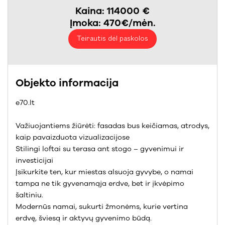
Kaina: 114000 €
Įmoka: 470€/mėn.
Teirautis dėl paskolos
Objekto informacija
e70.lt
Važiuojantiems žiūrėti: fasadas bus keičiamas, atrodys,
kaip pavaizduota vizualizacijose
Stilingi loftai su terasa ant stogo – gyvenimui ir
investicijai
Įsikurkite ten, kur miestas alsuoja gyvybe, o namai
tampa ne tik gyvenamąja erdve, bet ir įkvėpimo
šaltiniu.
Modernūs namai, sukurti žmonėms, kurie vertina
erdvę, šviesą ir aktyvų gyvenimo būdą.