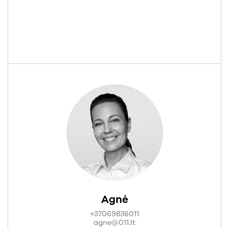
Agnė
+37069836011
agne@011.lt