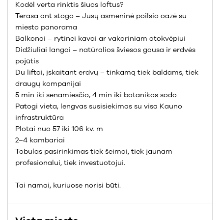
Kodėl verta rinktis šiuos loftus?
Terasa ant stogo – Jūsų asmeninė poilsio oazė su
miesto panorama
Balkonai – rytinei kavai ar vakariniam atokvėpiui
Didžiuliai langai – natūralios šviesos gausa ir erdvės
pojūtis
Du liftai, įskaitant erdvų – tinkamą tiek baldams, tiek
draugų kompanijai
5 min iki senamiesčio, 4 min iki botanikos sodo
Patogi vieta, lengvas susisiekimas su visa Kauno
infrastruktūra
Plotai nuo 57 iki 106 kv. m
2–4 kambariai
Tobulas pasirinkimas tiek šeimai, tiek jaunam
profesionalui, tiek investuotojui.
Tai namai, kuriuose norisi būti.