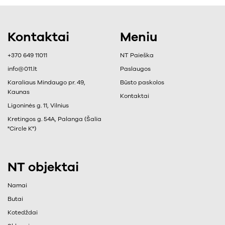
Kontaktai
Meniu
+370 649 11011
NT Paieška
info@011.lt
Paslaugos
Karaliaus Mindaugo pr. 49,
Būsto paskolos
Kaunas
Kontaktai
Ligoninės g. 11, Vilnius
Kretingos g. 54A, Palanga (Šalia
"Circle K")
NT objektai
Namai
Butai
Kotedždai