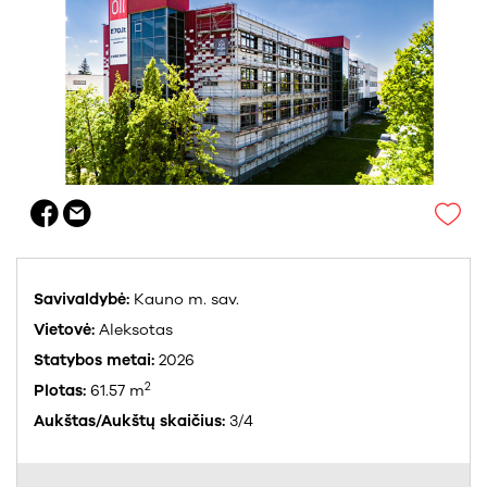
Savivaldybė:
Kauno m. sav.
Vietovė:
Aleksotas
Statybos metai:
2026
2
Plotas:
61.57 m
Aukštas/Aukštų skaičius:
3/4