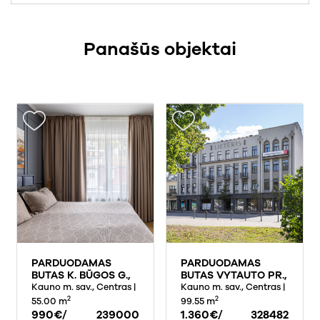
Panašūs objektai
PARDUODAMAS
PARDUODAMAS
BUTAS K. BŪGOS G.,
BUTAS VYTAUTO PR.,
CENTRE, KAUNAS, 55
Kauno m. sav., Centras
|
CENTRE, KAUNE,
Kauno m. sav., Centras
|
KV.M PLOTO
99.55 KV.M PLOTO
2
2
55.00 m
99.55 m
990€/
239000
1.360€/
328482