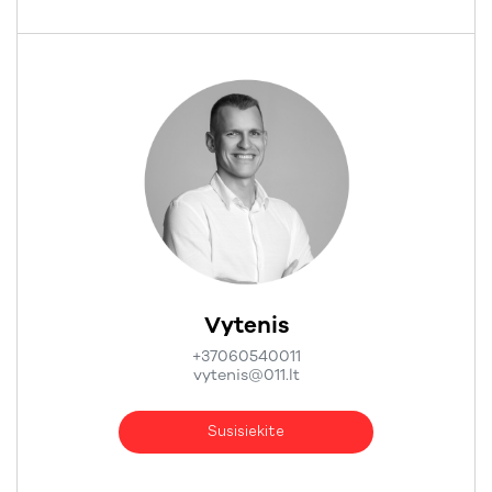
Vytenis
+37060540011
vytenis@011.lt
Susisiekite