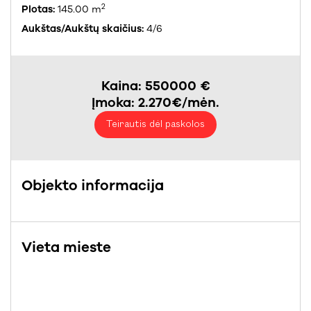
2
Plotas:
145.00 m
Aukštas/Aukštų skaičius:
4/6
Kaina: 550000 €
Įmoka: 2.270€/mėn.
Teirautis dėl paskolos
Objekto informacija
Vieta mieste