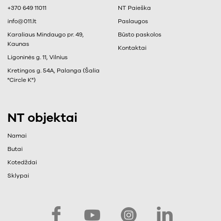
+370 649 11011
NT Paieška
info@011.lt
Paslaugos
Karaliaus Mindaugo pr. 49,
Būsto paskolos
Kaunas
Kontaktai
Ligoninės g. 11, Vilnius
Kretingos g. 54A, Palanga (Šalia
"Circle K")
NT objektai
Namai
Butai
Kotedždai
Sklypai