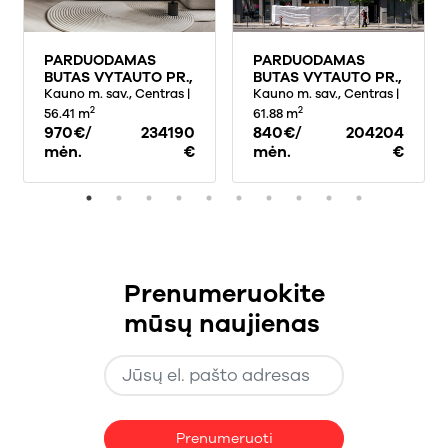
PARDUODAMAS
PARDUODAMAS
BUTAS VYTAUTO PR.,
BUTAS VYTAUTO PR.,
CENTRE, KAUNE,
Kauno m. sav., Centras
|
CENTRE, KAUNE,
Kauno m. sav., Centras
|
56.41 KV.M PLOTO
61.88 KV.M PLOTO
2
2
56.41 m
61.88 m
970€/
234190
840€/
204204
mėn.
€
mėn.
€
Prenumeruokite
mūsų naujienas
Prenumeruoti