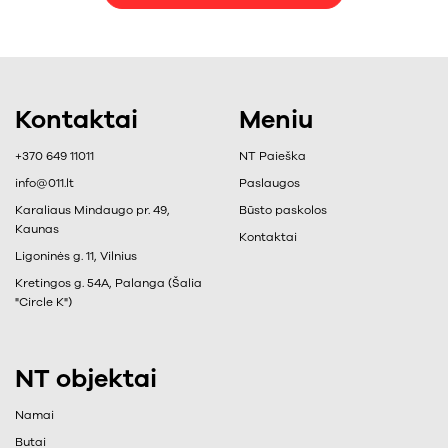
Kontaktai
Meniu
+370 649 11011
NT Paieška
info@011.lt
Paslaugos
Karaliaus Mindaugo pr. 49,
Būsto paskolos
Kaunas
Kontaktai
Ligoninės g. 11, Vilnius
Kretingos g. 54A, Palanga (Šalia
"Circle K")
NT objektai
Namai
Butai