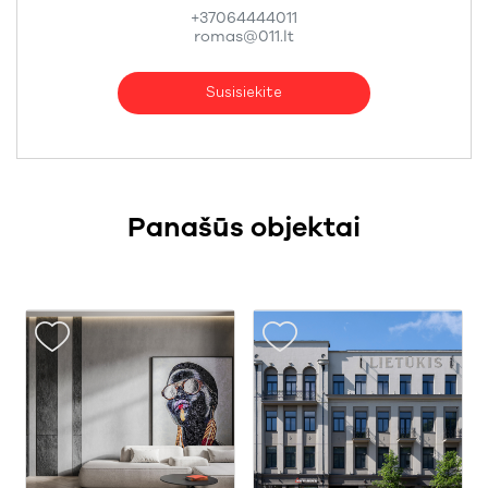
+37064444011
romas@011.lt
Susisiekite
Panašūs objektai