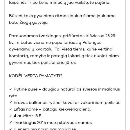
laiptinės, ir po kelių minučių jau vaikštote pajūriu.
Būtent toks gyvenimo ritmas laukia šiame jaukiame
bute Žiogų gatvėje.
Parduodamas tvarkingas, prižiūrėtas ir šviesus 23,26
kv. m butas viename populiariausių Palangos
gyvenamųjų kvartalų. Tai vieta tiems, kurie vertina
komfortą, ramybę ir patogią lokaciją tiek nuolatiniam
gyvenimui, tiek poilsiui prie jūros.
KODĖL VERTA PAMATYTI?
✓ Rytinė pusė – daugiau natūralios šviesos ir malonūs
rytai.
✓ Erdvus balkonas rytinei kavai ar vakariniam poilsiui.
✓ Liftas name – patogu kiekvieną dieną.
✓ 4 aukštas iš 5.
✓ Tvarkingas 2015 metų statybos namas.
✓ B energinio naudingumo klasė.