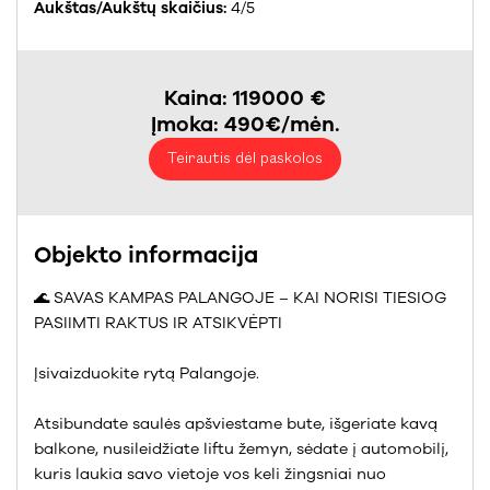
Aukštas/Aukštų skaičius:
4/5
Kaina: 119000 €
Įmoka: 490€/mėn.
Teirautis dėl paskolos
Objekto informacija
🌊 SAVAS KAMPAS PALANGOJE – KAI NORISI TIESIOG
PASIIMTI RAKTUS IR ATSIKVĖPTI
Įsivaizduokite rytą Palangoje.
Atsibundate saulės apšviestame bute, išgeriate kavą
balkone, nusileidžiate liftu žemyn, sėdate į automobilį,
kuris laukia savo vietoje vos keli žingsniai nuo