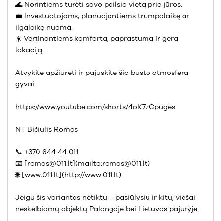
🌊 Norintiems turėti savo poilsio vietą prie jūros.
💼 Investuotojams, planuojantiems trumpalaikę ar
ilgalaikę nuomą.
☀️ Vertinantiems komfortą, paprastumą ir gerą
lokaciją.
Atvykite apžiūrėti ir pajuskite šio būsto atmosferą
gyvai.
https://www.youtube.com/shorts/4oK7zCpuges
NT Bičiulis Romas
📞 +370 644 44 011
📧 [romas@011.lt](mailto:romas@011.lt)
🌐 [www.011.lt](http://www.011.lt)
Jeigu šis variantas netiktų – pasiūlysiu ir kitų, viešai
neskelbiamų objektų Palangoje bei Lietuvos pajūryje.