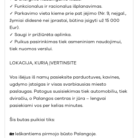
✓ Funkcionalus ir racionalus išplanavimas.
✓ Parkavimo vieta kieme prie pat įėjimo (Nr. 9, neįgal.,
žymiai didesnė nei įprastai, būtina įsigyti už 15 000
Eur).
✓ Saugi ir prižiūrėta aplinka.
✓ Puikus pasirinkimas tiek asmeniniam naudojimui,
tiek nuomos verslui.
LOKACIJA, KURIĄ ĮVERTINSITE
Vos išėjus iš namų pasieksite parduotuves, kavines,
ugdymo įstaigas ir visas svarbiausias miesto
paslaugas. Patogus susisiekimas tiek automobiliu, tiek
dviračiu, o Palangos centras ir jūra – lengvai
pasiekiami vos per kelias minutes.
Šis butas puikiai tiks:
🏡 Ieškantiems pirmojo būsto Palangoje.