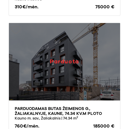
310€/mėn.
75000 €
Parduota
PARDUODAMAS BUTAS ŽEIMENOS G.,
ŽALIAKALNYJE, KAUNE, 74.34 KV.M PLOTO
2
Kauno m. sav., Žaliakalnis
| 74.34 m
760€/mėn.
185000 €