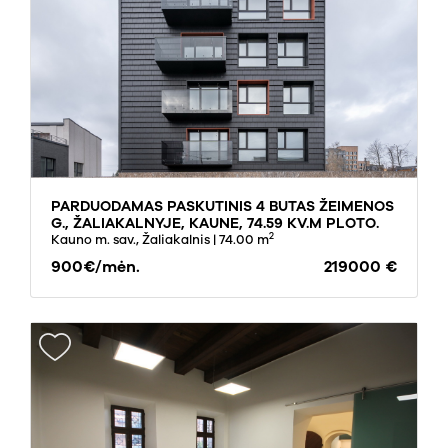
PARDUODAMAS PASKUTINIS 4 BUTAS ŽEIMENOS
G., ŽALIAKALNYJE, KAUNE, 74.59 KV.M PLOTO.
2
ANTRAME NAME.
Kauno m. sav., Žaliakalnis
| 74.00 m
900€/mėn.
219000 €