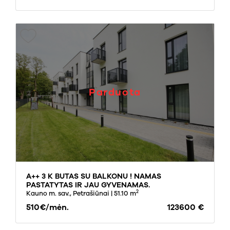
Parduota
A++ 3 K BUTAS SU BALKONU ! NAMAS
PASTATYTAS IR JAU GYVENAMAS.
2
Kauno m. sav., Petrašiūnai
| 51.10 m
510€/mėn.
123600 €