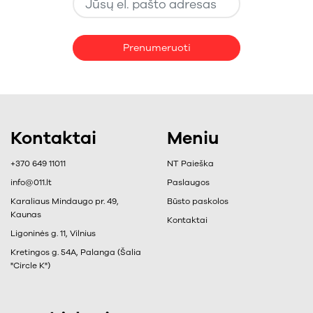
Prenumeruoti
Kontaktai
Meniu
+370 649 11011
NT Paieška
info@011.lt
Paslaugos
Karaliaus Mindaugo pr. 49,
Būsto paskolos
Kaunas
Kontaktai
Ligoninės g. 11, Vilnius
Kretingos g. 54A, Palanga (Šalia
"Circle K")