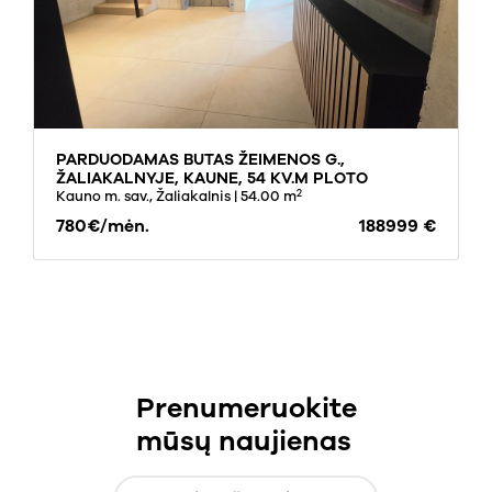
PARDUODAMAS BUTAS ŽEIMENOS G.,
ŽALIAKALNYJE, KAUNE, 54 KV.M PLOTO
2
Kauno m. sav., Žaliakalnis
| 54.00 m
780€/mėn.
188999 €
Prenumeruokite
mūsų naujienas