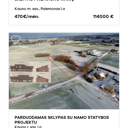
Kauno m. sav., Palemonas
| a
470€/mėn.
114000 €
PARDUODAMAS SKLYPAS SU NAMO STATYBOS
PROJEKTU
Kauno r. sav.
| a