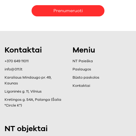
Prenumeruoti
Kontaktai
Meniu
+370 649 11011
NT Paieška
info@011.lt
Paslaugos
Karaliaus Mindaugo pr. 49,
Būsto paskolos
Kaunas
Kontaktai
Ligoninės g. 11, Vilnius
Kretingos g. 54A, Palanga (Šalia
"Circle K")
NT objektai