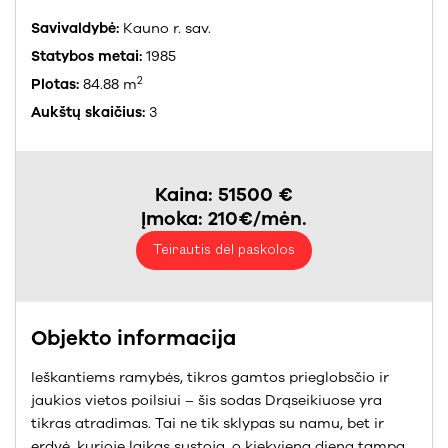
Savivaldybė:
Kauno r. sav.
Statybos metai:
1985
2
Plotas:
84.88 m
Aukštų skaičius:
3
Kaina: 51500 €
Įmoka: 210€/mėn.
Teirautis dėl paskolos
Objekto informacija
Ieškantiems ramybės, tikros gamtos prieglobsčio ir
jaukios vietos poilsiui – šis sodas Drąseikiuose yra
tikras atradimas. Tai ne tik sklypas su namu, bet ir
erdvė, kurioje laikas sustoja, o kiekviena diena tampa