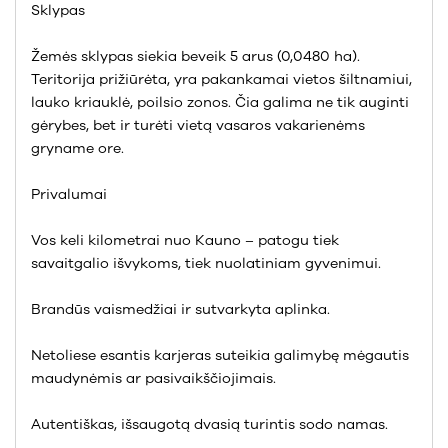
Sklypas
Žemės sklypas siekia beveik 5 arus (0,0480 ha).
Teritorija prižiūrėta, yra pakankamai vietos šiltnamiui,
lauko kriauklė, poilsio zonos. Čia galima ne tik auginti
gėrybes, bet ir turėti vietą vasaros vakarienėms
gryname ore.
Privalumai
Vos keli kilometrai nuo Kauno – patogu tiek
savaitgalio išvykoms, tiek nuolatiniam gyvenimui.
Brandūs vaismedžiai ir sutvarkyta aplinka.
Netoliese esantis karjeras suteikia galimybę mėgautis
maudynėmis ar pasivaikščiojimais.
Autentiškas, išsaugotą dvasią turintis sodo namas.