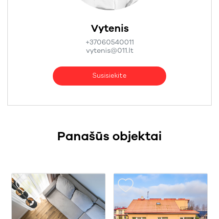
Vytenis
+37060540011
vytenis@011.lt
Susisiekite
Panašūs objektai