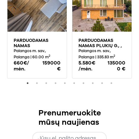
PARDUODAMAS
PARDUODAMAS
NAMAS
NAMAS PLUKIŲ G., ,
VAIVORYKŠTĖS G., ,
Palangos m. sav.,
PALANGOJE, 335.83
Palangos m. sav.,
PALANGA, 60 KV.M
KV.M PLOTO
2
2
Palanga
| 60.00 m
Palanga
| 335.83 m
PLOTO, 3 AUKŠTAI
660€/
159000
5.580€
135000
mėn.
€
/mėn.
0 €
Prenumeruokite
mūsų naujienas