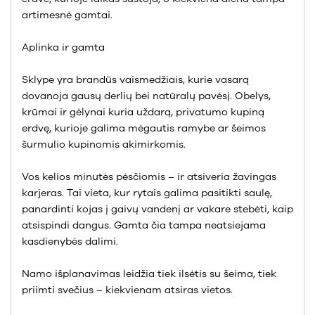
artimesnė gamtai.
Aplinka ir gamta
Sklype yra brandūs vaismedžiais, kurie vasarą
dovanoja gausų derlių bei natūralų pavėsį. Obelys,
krūmai ir gėlynai kuria uždarą, privatumo kupiną
erdvę, kurioje galima mėgautis ramybe ar šeimos
šurmulio kupinomis akimirkomis.
Vos kelios minutės pėsčiomis – ir atsiveria žavingas
karjeras. Tai vieta, kur rytais galima pasitikti saulę,
panardinti kojas į gaivų vandenį ar vakare stebėti, kaip
atsispindi dangus. Gamta čia tampa neatsiejama
kasdienybės dalimi.
Namo išplanavimas leidžia tiek ilsėtis su šeima, tiek
priimti svečius – kiekvienam atsiras vietos.