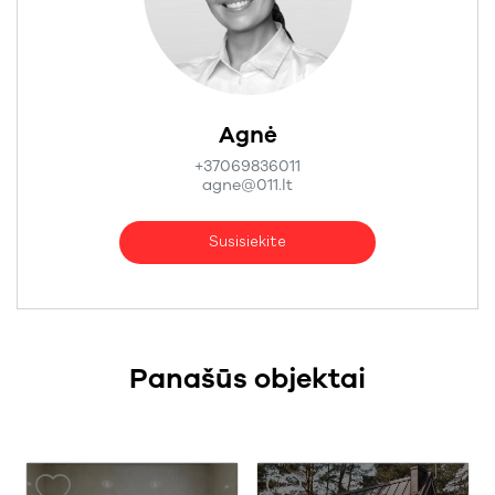
Agnė
+37069836011
agne@011.lt
Susisiekite
Panašūs objektai