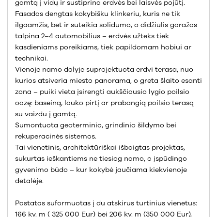
gamtą į vidų ir sustiprina erdvės bei laisvės pojūtį.
Fasadas dengtas kokybišku klinkeriu, kuris ne tik
ilgaamžis, bet ir suteikia solidumo, o didžiulis garažas
talpina 2–4 automobilius – erdvės užteks tiek
kasdieniams poreikiams, tiek papildomam hobiui ar
technikai.
Vienoje namo dalyje suprojektuota erdvi terasa, nuo
kurios atsiveria miesto panorama, o greta šlaito esanti
zona – puiki vieta įsirengti aukščiausio lygio poilsio
oazę: baseiną, lauko pirtį ar prabangią poilsio terasą
su vaizdu į gamtą.
Sumontuota geoterminio, grindinio šildymo bei
rekuperacinės sistemos.
Tai vienetinis, architektūriškai išbaigtas projektas,
sukurtas ieškantiems ne tiesiog namo, o įspūdingo
gyvenimo būdo – kur kokybė jaučiama kiekvienoje
detalėje.
Pastatas suformuotas į du atskirus turtinius vienetus:
166 kv. m ( 325 000 Eur) bei 206 kv. m (350 000 Eur),