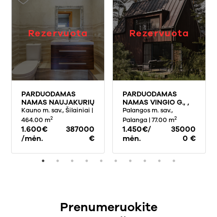
Rezervuota
Rezervuota
PARDUODAMAS
PARDUODAMAS
NAMAS NAUJAKURIŲ
NAMAS VINGIO G., ,
G., ŠILAINIUOSE,
Kauno m. sav., Šilainiai
|
PALANGOJE, 77 KV.M
Palangos m. sav.,
KAUNE, 464 KV.M
PLOTO
2
2
464.00 m
Palanga
| 77.00 m
PLOTO
1.600€
387000
1.450€/
35000
/mėn.
€
mėn.
0 €
Prenumeruokite