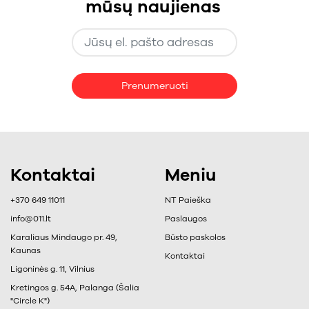
mūsų naujienas
Prenumeruoti
Kontaktai
Meniu
+370 649 11011
NT Paieška
info@011.lt
Paslaugos
Karaliaus Mindaugo pr. 49,
Būsto paskolos
Kaunas
Kontaktai
Ligoninės g. 11, Vilnius
Kretingos g. 54A, Palanga (Šalia
"Circle K")