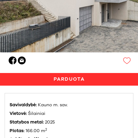
PARDUOTA
Savivaldybė:
Kauno m. sav.
Vietovė:
Šilainiai
Statybos metai:
2025
2
Plotas:
166.00 m