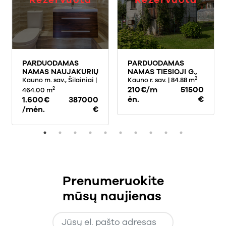
PARDUODAMAS
PARDUODAMAS
NAMAS NAUJAKURIŲ
NAMAS TIESIOJI G.,
2
G., ŠILAINIUOSE,
Kauno m. sav., Šilainiai
|
DRĄSEIKIŲ K., 84.88
Kauno r. sav.
| 84.88 m
KAUNE, 464 KV.M
KV.M PLOTO, 3
210€/m
51500
2
464.00 m
PLOTO
AUKŠTAI
ėn.
€
1.600€
387000
/mėn.
€
Prenumeruokite
mūsų naujienas