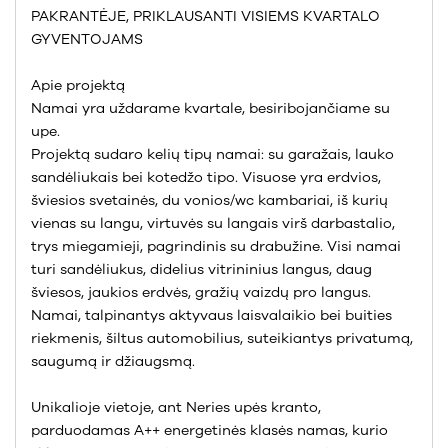
PAKRANTĖJE, PRIKLAUSANTI VISIEMS KVARTALO
GYVENTOJAMS
Apie projektą
Namai yra uždarame kvartale, besiribojančiame su
upe.
Projektą sudaro kelių tipų namai: su garažais, lauko
sandėliukais bei kotedžo tipo. Visuose yra erdvios,
šviesios svetainės, du vonios/wc kambariai, iš kurių
vienas su langu, virtuvės su langais virš darbastalio,
trys miegamieji, pagrindinis su drabužine. Visi namai
turi sandėliukus, didelius vitrininius langus, daug
šviesos, jaukios erdvės, gražių vaizdų pro langus.
Namai, talpinantys aktyvaus laisvalaikio bei buities
riekmenis, šiltus automobilius, suteikiantys privatumą,
saugumą ir džiaugsmą.
Unikalioje vietoje, ant Neries upės kranto,
parduodamas A++ energetinės klasės namas, kurio