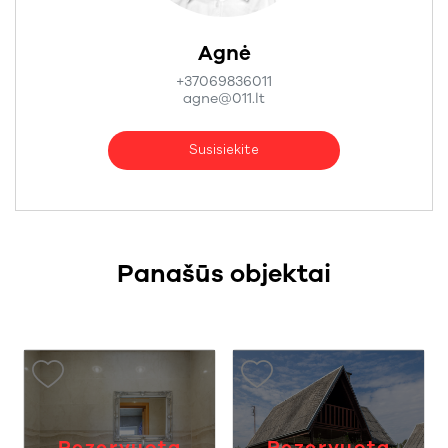
Agnė
+37069836011
agne@011.lt
Susisiekite
Panašūs objektai
Rezervuota
Rezervuota