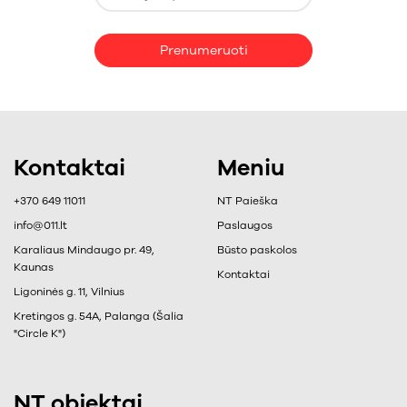
Prenumeruoti
Kontaktai
Meniu
+370 649 11011
NT Paieška
info@011.lt
Paslaugos
Karaliaus Mindaugo pr. 49,
Būsto paskolos
Kaunas
Kontaktai
Ligoninės g. 11, Vilnius
Kretingos g. 54A, Palanga (Šalia
"Circle K")
NT objektai