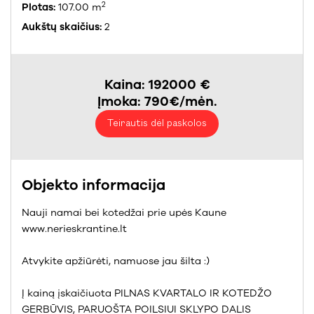
2
Plotas:
107.00 m
Aukštų skaičius:
2
Kaina: 192000 €
Įmoka: 790€/mėn.
Teirautis dėl paskolos
Objekto informacija
Nauji namai bei kotedžai prie upės Kaune
www.nerieskrantine.lt
Atvykite apžiūrėti, namuose jau šilta :)
Į kainą įskaičiuota PILNAS KVARTALO IR KOTEDŽO
GERBŪVIS, PARUOŠTA POILSIUI SKLYPO DALIS