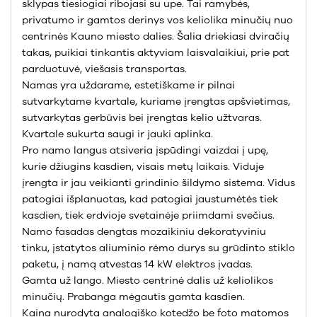
sklypas tiesiogiai ribojasi su upe. Tai ramybės,
privatumo ir gamtos derinys vos keliolika minučių nuo
centrinės Kauno miesto dalies. Šalia driekiasi dviračių
takas, puikiai tinkantis aktyviam laisvalaikiui, prie pat
parduotuvė, viešasis transportas.
Namas yra uždarame, estetiškame ir pilnai
sutvarkytame kvartale, kuriame įrengtas apšvietimas,
sutvarkytas gerbūvis bei įrengtas kelio užtvaras.
Kvartale sukurta saugi ir jauki aplinka.
Pro namo langus atsiveria įspūdingi vaizdai į upę,
kurie džiugins kasdien, visais metų laikais. Viduje
įrengta ir jau veikianti grindinio šildymo sistema. Vidus
patogiai išplanuotas, kad patogiai jaustumėtės tiek
kasdien, tiek erdvioje svetainėje priimdami svečius.
Namo fasadas dengtas mozaikiniu dekoratyviniu
tinku, įstatytos aliuminio rėmo durys su grūdinto stiklo
paketu, į namą atvestas 14 kW elektros įvadas.
Gamta už lango. Miesto centrinė dalis už keliolikos
minučių. Prabanga mėgautis gamta kasdien.
Kaina nurodyta analogiško kotedžo be foto matomos